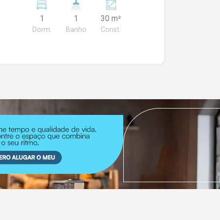
GELADEIRA, FOGÃO COOKTOP,
1
1
30 m²
TANQUE. INCLUSO NO CONDOMÍNIO:
Dorm.
Banho
Const.
AGUA E ENERGIA. -NÃO ACEITA PETS -
LOCAÇÃO APENAS PARA 1 PESSOA