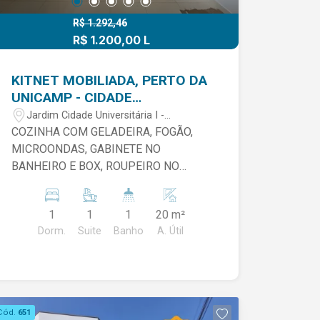
R$ 1.292,46
R$ 1.200,00 L
KITNET MOBILIADA, PERTO DA
UNICAMP - CIDADE
UNIVERSITÁRIA EM LIMEIRA/SP
Jardim Cidade Universitária I -
Limeira/SP
COZINHA COM GELADEIRA, FOGÃO,
MICROONDAS, GABINETE NO
BANHEIRO E BOX, ROUPEIRO NO
DORMITÓRIO CONDOMÍNIO INCLUSO
AGUA, ENERGIA, LIMPEZA EXTERNA. -
1
1
1
20 m²
NÃO TEM VAGA DE GARAGEM. -NÃO
Dorm.
Suite
Banho
A. Útil
ACEITA PET. -LOCAÇÃO APENAS PARA
1 PESSOA 270 METROS DA PORTARIA
DA UNICAMP.
Cód.
651