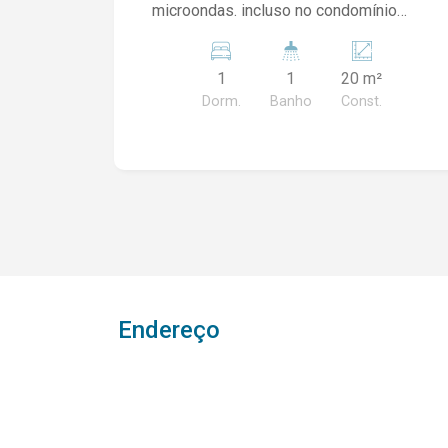
microondas. incluso no condomínio
água e energia. - LOCAÇÃO SOMENTE
PARA 1 PESSOA - NÃO ACEITA PET
1
1
20 m²
Dorm.
Banho
Const.
Endereço