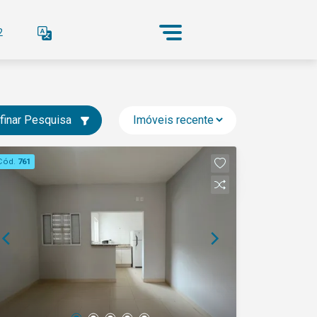
2
finar Pesquisa
Cód.
761