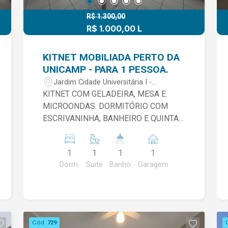
R$ 1.300,00
R$ 1.000,00 L
KITNET MOBILIADA PERTO DA
UNICAMP - PARA 1 PESSOA.
Jardim Cidade Universitária I -
Limeira/SP
KITNET COM GELADEIRA, MESA E
MICROONDAS. DORMITÓRIO COM
ESCRIVANINHA, BANHEIRO E QUINTAL
PRIVATIVO COM TANQUE. 1 VAGA DE
GARAGEM VALOR JÁ INCLUSO ÁGUA,
1
1
1
1
CONDOMÍNIO E WIFFI LIBERADO.
Dorm.
Suite
Banho
Garagem
ENERGIA A PARTE. -LOCAÇÃO APENAS
PARA 1 PESSOA -NÃO ACEITA PET.
Cód.
729