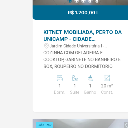
R$ 1.200,00 L
KITNET MOBILIADA, PERTO DA
UNICAMP - CIDADE
UNIVERSITÁRIA EM LIMEIRA/SP
Jardim Cidade Universitária I -
Limeira/SP
COZINHA COM GELADEIRA E
COOKTOP, GABINETE NO BANHEIRO E
BOX, ROUPEIRO NO DORMITÓRIO
CONDOMÍNIO INCLUSO AGUA,
ENERGIA, LIMPEZA EXTERNA. -NÃO
1
1
1
20 m²
TEM VAGA DE GARAGEM. -NÃO ACEITA
Dorm.
Suite
Banho
Const.
PET. -LOCAÇÃO APENAS PARA 1
PESSOA 270 METROS DA PORTARIA
DA UNICAMP.
Cód.
749