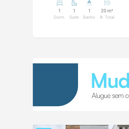
NÃO ACEITA ANIMAL. 250 METROS DA
1
1
1
20 m²
PORTARIA DA UNICAMP (FCA).
Dorm.
Suite
Banho
A. Total
LOCAÇÃO APENAS PARA 1 PESSOA
VALOR JÁ INCLUSO O CONDOMINIO:
AGUA, ENERGIA, LIMPEZA DA PARTE
EXTERNA.