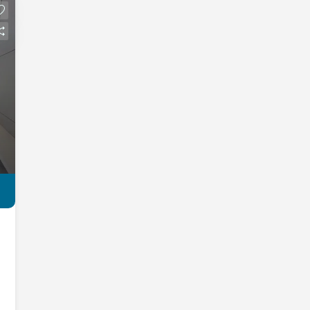
churrasqueira; Despensa externa; 04
vagas de garagem, sendo 02 cobertas.
Residência sofisticada, com ambientes
amplos, bem distribuídos e
climatizados, ideal para quem busca
conforto, privacidade e qualidade de
vida em um condomínio fechado, com
área de lazer completa. Agende sua
visita e conheça todos os detalhes
deste excelente imóvel! -ACEITA PET