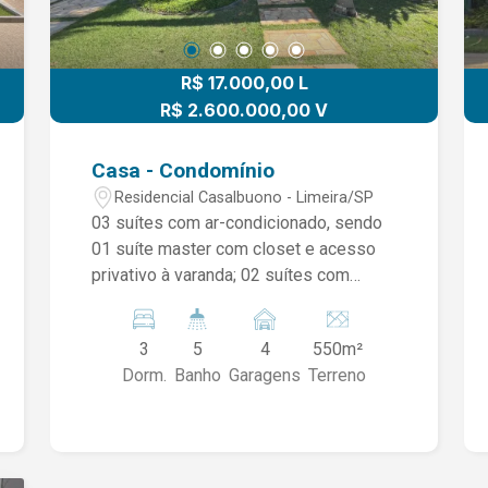
R$ 17.000,00 L
R$ 2.600.000,00 V
Casa - Condomínio
Residencial Casalbuono - Limeira/SP
03 suítes com ar-condicionado, sendo
01 suíte master com closet e acesso
privativo à varanda; 02 suítes com
acesso à sacada compartilhada; Jardim
de inverno no pavimento superior; Sala
3
5
4
550m²
de estar climatizada; Sala de jantar; Sala
Dorm.
Banho
Garagens
Terreno
de TV; Cozinha com móveis planejados,
cooktop e coifa; Área de serviço com
planejados; Escritório interno; Lavabo;
Escritório externo; Banheiro de apoio na
área externa; Área gourmet com