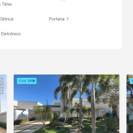
 Tênis
Elétrica
Portaria: 1
 Eletrônico
Cód.
2108