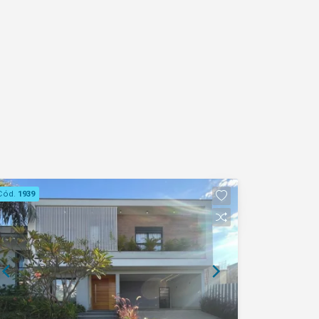
Cód.
1939