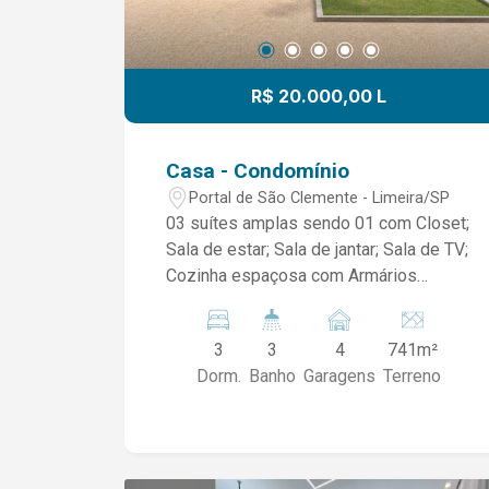
R$ 20.000,00 L
Casa - Condomínio
Portal de São Clemente - Limeira/SP
03 suítes amplas sendo 01 com Closet;
Sala de estar; Sala de jantar; Sala de TV;
Cozinha espaçosa com Armários
Planejados; Lavabo; Área de serviço;
Espaço gourmet com churrasqueira;
3
3
4
741m²
Piscina e Área para espaço de lazer; 04
Dorm.
Banho
Garagens
Terreno
vagas de garagem sendo 02 cobertas;
*O IMOVEL POSSUI AQUECIMENTO
SOLAR* Um imóvel com sofisticação,
conforto e excelente distribuição dos
ambientes, com acabamento de