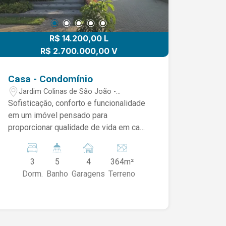
R$ 14.200,00 L
R$ 2.700.000,00 V
Casa - Condomínio
Jardim Colinas de São João -
Limeira/SP
Sofisticação, conforto e funcionalidade
em um imóvel pensado para
proporcionar qualidade de vida em cada
detalhe. A casa conta com: 03 suítes,
sendo 01 no andar inferior Hall de
3
5
4
364m²
entrada elegante Sala de estar ampla
Dorm.
Banho
Garagens
Terreno
com cortina automatizada Sala de jantar
integrada Lavabo Cozinha completa
com móveis planejados Área de
serviço Jardim de inverno Escritório no
piso superior Piscina Ambientes