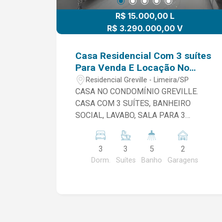
R$ 15.000,00 L
R$ 3.290.000,00 V
Casa Residencial Com 3 suítes
Para Venda E Locação No
Condomínio Residencial
Residencial Greville - Limeira/SP
Greville Em Limeira/Sp
CASA NO CONDOMÍNIO GREVILLE.
CASA COM 3 SUÍTES, BANHEIRO
SOCIAL, LAVABO, SALA PARA 3
AMBIENTES, COZINHA GOURMET,
ÁREA DE SERVIÇO, PISCINA
3
3
5
2
AQUECIDA, GARAGEM. ÁREA INTERNA
Dorm.
Suítes
Banho
Garagens
COM 280 M². ÁREA TOTAL DO
TERRENO COM 502 M². -ACEITA PET