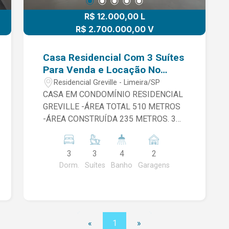
R$ 12.000,00 L
R$ 2.700.000,00 V
Casa Residencial Com 3 Suítes
Para Venda e Locação No
Residencial Greville Em
Residencial Greville - Limeira/SP
Limeira/Sp
CASA EM CONDOMÍNIO RESIDENCIAL
GREVILLE -ÁREA TOTAL 510 METROS
-ÁREA CONSTRUÍDA 235 METROS. 3
SUÍTES SENDO 2 COM CLOSET,
COZINHA COM ARMÁRIOS, SALA COM
3
3
4
2
PAINEL, ESCRITÓRIO LAVABO, ÁREA
Dorm.
Suítes
Banho
Garagens
DE SERVIÇO COM ARMÁRIO, PISCINA,
GARAGEM. - AO LADO DO DA ÁREA
GOURMET POSSUI UM QUARTO E UM
BANHEIRO. + IPTU + CONDOMINIO.
«
1
»