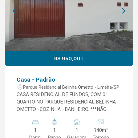
R$ 950,00 L
Casa - Padrão
Parque Residencial Belinha Ometto - Limeira/SP
CASA RESIDENCIAL DE FUNDOS, COM 01
QUARTO NO PARQUE RESIDENCIAL BELINHA
OMETTO. -COZINHA. -BANHEIRO. ***NÃO
ACEITA PET*** -ENTRADA COMPARTILHADA
garagem para moto
1
1
1
140m²
Dorm.
Banho
Garagem
Terreno