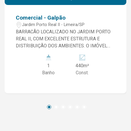
Comercial - Galpão
Jardim Porto Real II - Limeira/SP
BARRACÃO LOCALIZADO NO JARDIM PORTO
REAL II, COM EXCELENTE ESTRUTURA E
DISTRIBUIÇÃO DOS AMBIENTES. O IMÓVEL
CONTA COM: RECEPÇÃO, BANHEIRO, AMPLO
BARRACÃO COM MAIS 02 BANHEIROS,
1
440m²
COZINHA E MEZANINO. NO PAVIMENTO
Banho
Const.
SUPERIOR, DISPÕE DE 03 SALAS, BANHEIRO,
COPA E VARANDA. POSSUI AINDA CORREDOR
LATERAL COM ÁREA DE SERVIÇO.
DIFERENCIAIS: PORTÃO ELETRÔNICO,
INTERFONE E ÓTIMA FUNCIONALIDADE PARA
DIVERSOS TIPOS DE ATIVIDADES. ÁREA
TOTAL DE APROXIMADAMENTE 440 M².