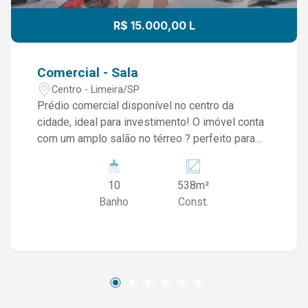
R$ 15.000,00 L
Comercial - Sala
Centro - Limeira/SP
Prédio comercial disponível no centro da
cidade, ideal para investimento! O imóvel conta
com um amplo salão no térreo ? perfeito para
instalação de loja ? com 02 banheiros,
mezanino, mais 01 banheiro e 02 salas
10
538m²
divididas. No primeiro andar, são 06 salas e 04
Banho
Const.
banheiros, enquanto o segundo andar oferece
04 salas adicionais e 03 banheiros. Localizado
em uma região estratégica, próximo a diversos
comércios e com excelente visibilidade. Uma
oportunidade imperdível para quem busca
retorno garantido!