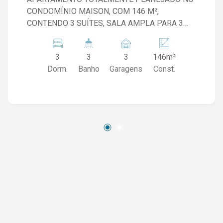
CONDOMÍNIO MAISON, COM 146 M²,
CONTENDO 3 SUÍTES, SALA AMPLA PARA 3
AMBIENTES, COZINHA COM ARMÁRIOS,
LAVABO, VARANDA GOURMET E LAVANDERIA.
3
3
3
146m²
IMÓVEL COM SOL DA MANHÃ E 3 VAGAS DE
Dorm.
Banho
Garagens
Const.
GARAGEM. SERÁ ENTREGUE TOTALMENTE
MOBILIADO, INCLUINDO ELETRODOMÉSTICOS
E AR-CONDICIONADO.