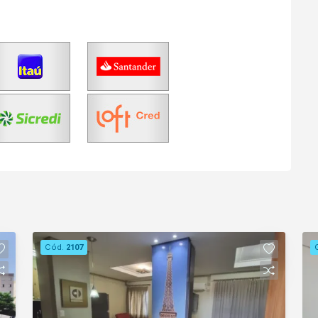
Cód.
2107