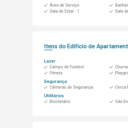
Área de Serviço
Banheir
Sala de Estar : 1
Sala d
Itens do Edifício de Apartamen
Lazer
Campo de Futebol
Churra
Fitness
Playgr
Segurança
Câmeras de Segurança
Cerca 
Utilitários
Bicicletário
Gás E