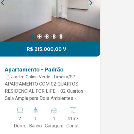
R$ 215.000,00 V
Apartamento - Padrão
Jardim Colina Verde - Limeira/SP
APARTAMENTO COM 02 QUARTOS
RESIDENCIAL FOR LIFE. - 02 Quartos -
Sala Ampla para Dois Ambientes -
Cozinha -Área de Serviço - Banheiro
Social - 01 Vaga de Garagem *Aceita
2
1
1
41m²
Pet* NO CONDOMÍNIO CONTA COM
Dorm.
Banho
Garagem
Const.
UM LAZER COMPLETO, PISCINA