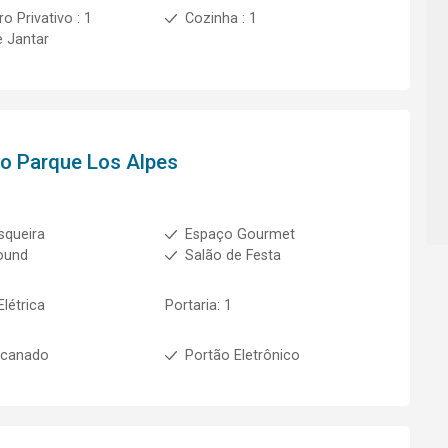
o Privativo : 1
Cozinha : 1
e Jantar
to
Parque Los Alpes
squeira
Espaço Gourmet
ound
Salão de Festa
Elétrica
Portaria: 1
ncanado
Portão Eletrônico