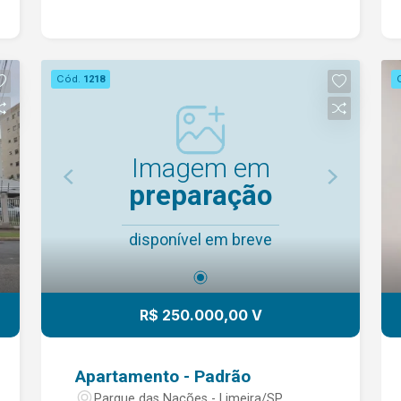
ACEITA PET - VALOR CONDOMÍNIO:
R$1.000,00 + IPTU GÁS A PARTE.
Cód.
1218
Imagem em
preparação
disponível em breve
R$ 250.000,00 V
Apartamento - Padrão
Parque das Nações - Limeira/SP