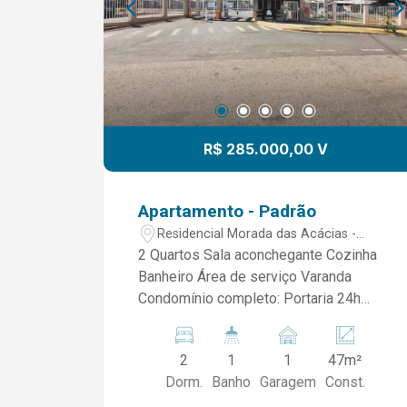
R$ 285.000,00 V
Apartamento - Padrão
Residencial Morada das Acácias -
Limeira/SP
2 Quartos Sala aconchegante Cozinha
Banheiro Área de serviço Varanda
Condomínio completo: Portaria 24h
Piscina Academia Elevador Salão de
festas Quadra de futsal/vôlei Espaço
2
1
1
47m²
pet Brinquedoteca Mini Mercado 24h
Dorm.
Banho
Garagem
Const.
Excelente oportunidade para