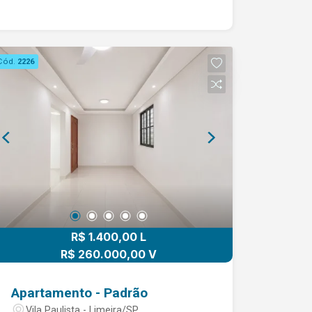
PLAYRGROUND, CHURRASQUEIRA,
SALÃO DE FESTAS, ESPAÇO PET, LAVA
JATO, BRINQUEDOTECA. Agende Já
Sua Visita !!
Cód.
2226
R$ 1.400,00 L
R$ 260.000,00 V
Apartamento - Padrão
Vila Paulista - Limeira/SP