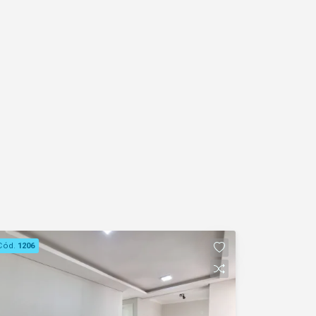
Cód.
1206