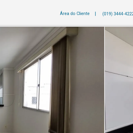
|
Área do Cliente
(019) 3444-422