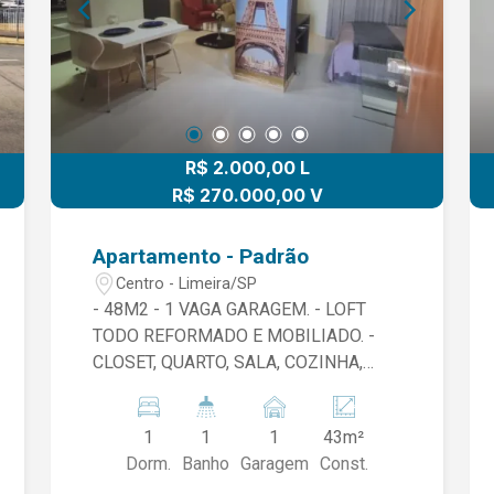
R$ 2.000,00 L
R$ 270.000,00 V
Apartamento - Padrão
Centro - Limeira/SP
- 48M2 - 1 VAGA GARAGEM. - LOFT
TODO REFORMADO E MOBILIADO. -
CLOSET, QUARTO, SALA, COZINHA,
BANHEIRO, SACADA, AR
CONDICIONADO. - ÁREA DE LAZER
1
1
1
43m²
COM PISCINA, CHURRASQUEIRA,
Dorm.
Banho
Garagem
Const.
FORNO, SAUNA, LAVANDERIA. -NÃO