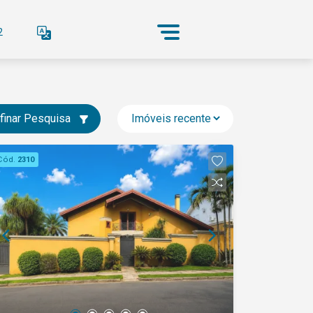
2
finar Pesquisa
Cód.
2310