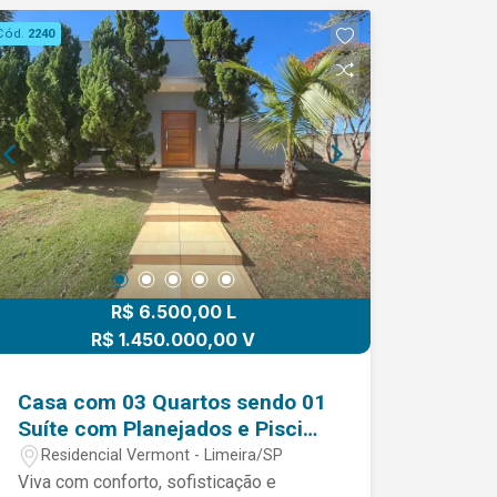
Cód.
2240
R$ 6.500,00 L
R$ 1.450.000,00 V
Casa com 03 Quartos sendo 01
Suíte com Planejados e Piscina
no Condomínio Residencial
Residencial Vermont - Limeira/SP
Vermont - Limeira/SP
Viva com conforto, sofisticação e