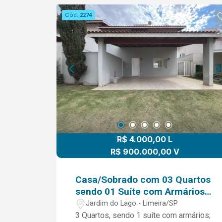
Cód.
2274
R$ 4.000,00 L
R$ 900.000,00 V
Casa/Sobrado com 03 Quartos
sendo 01 Suíte com Armários
no Condomínio Villa do Sol -
Jardim do Lago - Limeira/SP
Limeira/SP
3 Quartos, sendo 1 suíte com armários;