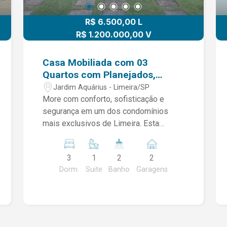
busca conforto e praticidade. Agende
R$ 6.500,00 L
uma visita e conheça de perto este
imóvel. Uma ótima oportunidade para
R$ 1.200.000,00 V
morar ou investir!
Casa Mobiliada com 03
Quartos com Planejados,
sendo 01 Suíte no Condomínio
Jardim Aquárius - Limeira/SP
Portal dos Príncipes -
More com conforto, sofisticação e
Limeira/SP
segurança em um dos condomínios
mais exclusivos de Limeira. Esta
excelente casa totalmente mobiliada,
com 159 m² de área construída, foi
3
1
2
2
projetada para oferecer praticidade,
Dorm.
Suite
Banho
Garagens
ambientes amplos e um excelente
padrão de acabamento, ideal para quem
deseja um imóvel pronto para morar. 03
Quartos planejados, sendo 01 suíte
com ar-condicionado Banheiro social