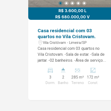
R$ 3.600,00 L
R$ 680.000,00 V
Casa residencial com 03
quartos no Vila Cristovam.
Vila Cristóvam - Limeira/SP
Casa residencial com 03 quartos no
Vila Cristovam. -Sala de estar. -Sala de
jantar. -02 banheiros. -Área de serviço. -
Quarto de despejo. -Quintal. -02 vagas
de garagem. *ACEITA PET* O imóvel
3
2
285 m²
172 m²
fica próximo a unidade da Santa Casa e
Dorm.
Banho
Terreno
Const.
a poucos metros do Centro da cidade.