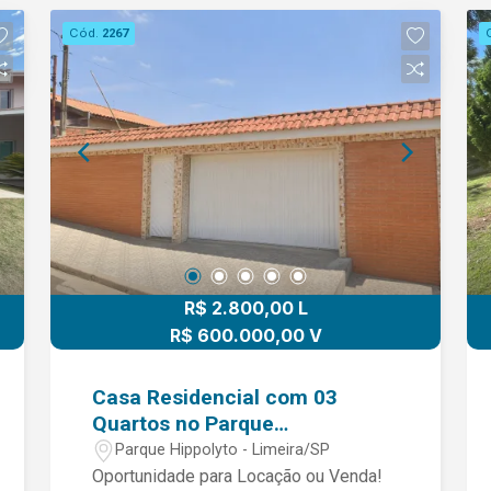
Cód.
2267
R$ 2.800,00 L
R$ 600.000,00 V
Casa Residencial com 03
Quartos no Parque
Expedicionario Hipolyto
Parque Hippolyto - Limeira/SP
Oportunidade para Locação ou Venda!