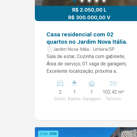
R$ 2.050,00 L
R$ 300.000,00 V
Casa residencial com 02
quartos no Jardim Nova Itália.
Jardim Nova Itália - Limeira/SP
Sala de estar; Cozinha com gabinete;
Área de serviço; 01 vaga de garagem;
Excelente localização, próxima a
escola, mercados, igrejas e comércios.
Agende sua visita e venha conhecer
2
1
1
102.42 m²
este imóvel. Aproveite esta
Dorm.
Banho
Garagem
Terreno
oportunidade de morar em um bairro
tranquilo, com toda a comodidade que
você procura!
Cód.
2303