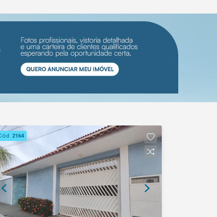
de lazer; Área de serviço; Ar-
condicionado em 02 dormitórios; 03
vagas de garagem, com capacidade
para acomodar mais veículos. Uma
excelente opção para quem procura
ambientes amplos, conforto para o dia
a dia e um espaço ideal para receber a
família e os amigos. Entre em contato
para mais informações ou agende uma
visita.
Cód.
2164