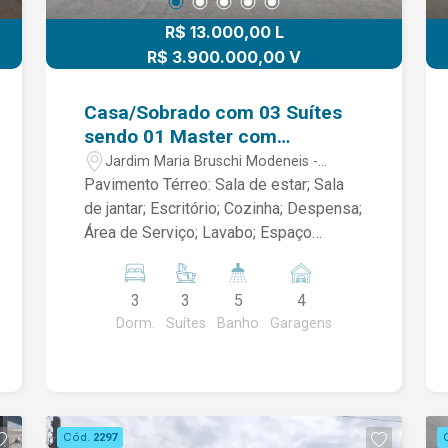
R$ 13.000,00 L
R$ 3.900.000,00 V
Casa/Sobrado com 03 Suítes
sendo 01 Master com
Hidromassagem e Closet,
Jardim Maria Bruschi Modeneis -
Piscina e Sauna localizada no
Limeira/SP
Pavimento Térreo: Sala de estar; Sala
Condomínio Residencial Flora -
de jantar; Escritório; Cozinha; Despensa;
Limeira/SP
Área de Serviço; Lavabo; Espaço
gourmet com churrasqueira; Piscina
com Sauna; Banheiro externo. Piso
3
3
5
4
Superior: 03 Suítes com Planejados,
Dorm.
Suítes
Banho
Garagens
sendo 01 Suíte Master com
Hidromassagem e Closet; *SEMI
MOBILIADO* Ideal para quem busca
um imóvel completo, com ambientes
bem distribuídos e área de lazer
Cód.
2297