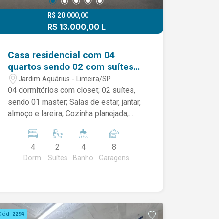
R$ 20.000,00
R$ 13.000,00 L
R$ 2.900.000,00 V
Casa residencial com 04
quartos sendo 02 com suítes
na Jardim Aquárius.
Jardim Aquárius - Limeira/SP
04 dormitórios com closet; 02 suítes,
sendo 01 master; Salas de estar, jantar,
almoço e lareira; Cozinha planejada;
Escritório; Banheiro social; Despensa;
Dependência completa para
4
2
4
8
funcionários; Lavanderia; Banheiro
Dorm.
Suítes
Banho
Garagens
externo; Espaço gourmet com
churrasqueira; Ar-condicionado em
todos os ambientes internos; Piscina;
Quadra esportiva; 02 vagas cobertas e
08 descobertas. Observação: A mobília
Cód.
2294