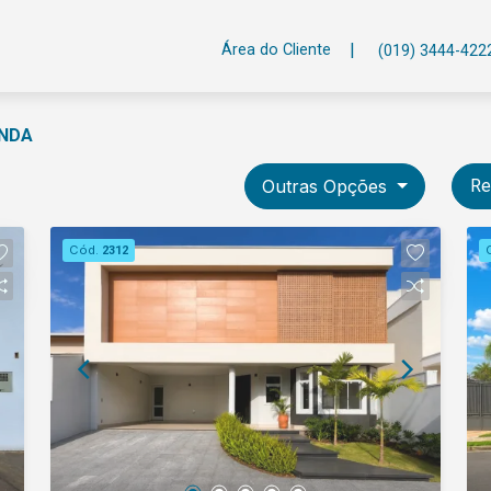
|
Área do Cliente
(019) 3444-422
ENDA
Outras Opções
Re
Cód.
2312