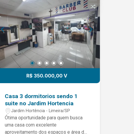
existente poderá ser retirada, total ou
parcialmente, mediante solicitação do
novo inquilino e alinhamento prévio com
o proprietário, antes da entrega das
chaves. Dessa forma, o imóvel pode
ser locado mobiliado ou com os
ambientes livres, conforme a
preferência do locatário. Uma
oportunidade única para quem procura
um imóvel de alto padrão, com
excelente distribuição dos ambientes,
R$ 350.000,00 V
ampla área de lazer e localização
privilegiada no Jardim Aquarius.
Casa 3 dormitorios sendo 1
suite no Jardim Hortencia
Jardim Hortência - Limeira/SP
Ótima oportunidade para quem busca
uma casa com excelente
aproveitamento dos espaços e área de