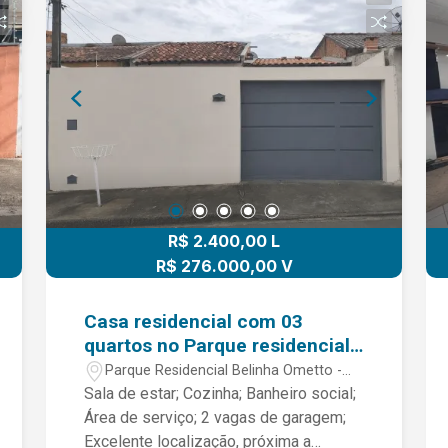
privativa para aproveitar momentos
especiais com a família e amigos. O
Condomínio Residencial Flora oferece
segurança, tranquilidade e fácil acesso
às principais vias da cidade,
proporcionando praticidade para o dia a
dia. Entre em contato para mais
informações e agende sua visita.
R$ 2.400,00 L
R$ 276.000,00 V
Casa residencial com 03
quartos no Parque residencial
Belinha Ometto.
Parque Residencial Belinha Ometto -
Limeira/SP
Sala de estar; Cozinha; Banheiro social;
Área de serviço; 2 vagas de garagem;
Excelente localização, próxima a