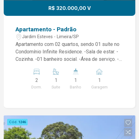
R$ 320.000,00 V
Apartamento - Padrão
Jardim Esteves - Limeira/SP
Apartamento com 02 quartos, sendo 01 suíte no
Condomínio Infinite Residence. -Sala de estar. -
Cozinha. -01 banheiro social. -Área de serviço. -
Sacada. -01 vaga de garagem. O Condomínio
conta com: Academia, churrasqueira, coworking,
2
1
1
1
pet place, praça, piscina, playground,
Dorm.
Suite
Banho
Garagem
brinquedoteca, salão de festas, espaço fitness,
portaria e muito mais. Imóvel localizado na
Avenida Doutor Lauro Correa da Silva, próximo ao
supermercado Savegnago, farmacia, postos de
combustíveis, lanchonetes e etc.
Cód.
1246