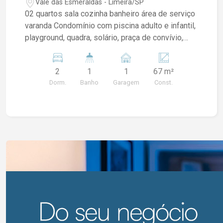
Vale das Esmeraldas - Limeira/SP
02 quartos sala cozinha banheiro área de serviço
varanda Condomínio com piscina adulto e infantil,
playground, quadra, solário, praça de convívio,
churrasqueira adjacente, salão de festas com
churrasqueira na varanda.
2
1
1
67 m²
Dorm.
Banho
Garagem
Const.