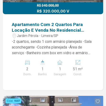
R$ 340.000,00
R$ 320.000,00 V
Apartamento Com 2 Quartos Para
Locação E Venda No Residencial
Califórnia Jardim Pérola Em
Jardim Pérola - Limeira/SP
Limeira/SP
-2 quartos, sendo 1 com armário planejado -Sala
aconchegante -Cozinha planejada -Área de
serviço -Banheiro com box em vidro e armário
planejado -Sacada -NÃO ACEITA PET Condomínio
com área de lazer completa: -Piscina -
2
1
1
51 m²
Playground -Ambiente seguro e familiar
Dorm.
Banho
Garagem
Const.
Acompanha Os Planejados
Cód.
1507