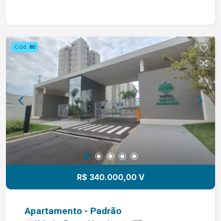
Área de Serviço Condomínio Possui: - Salão de
festas - 01 Vaga de Garagem Coberta - 02
Portões de Saída de Veículos (01 para Cada Rua)
PRÓXIMO A FACULDADE UNICAMP. Agende Já
Cód.
80
Sua Visita !!
R$ 340.000,00 V
Apartamento - Padrão