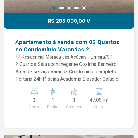
R$ 285.000,00 V
Apartamento á venda com 02 Quartos
no Condomínio Varandas 2.
Residencial Morada das Acácias - Limeira/SP
2 Quartos Sala aconchegante Cozinha Banheiro
Área de serviço Varanda Condomínio completo:
Portaria 24h Piscina Academia Elevador Salão de
festas Quadra de futsal/vôlei Espaço pet
Brinquedoteca Mini Mercado 24h Excelente
2
1
1
47.05 m²
oportunidade para investidores que procuram
Dorm.
Banho
Garagem
Const.
segurança, praticidade e retorno imediato com
locação. Imóvel já alugado, ideal para quem busca
investimento com renda imediata! Entre em
contato para mais informações e agendamento.