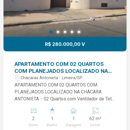
R$ 280.000,00 V
APARTAMENTO COM 02 QUARTOS
COM PLANEJADOS LOCALIZADO NA
CHÁCARA ANTONIETA.
Chácaras Antonieta - Limeira/SP
APARTAMENTO COM 02 QUARTOS COM
PLANEJADOS LOCALIZADO NA CHÁCARA
ANTONIETA. - 02 Quartos com Ventilador de Teto
e Planejados, Sendo 1 Com Ar-Condicionado -
Sala de Estar com Painel de Tv e Ventilador de
2
1
1
62 m²
Teto e Ar-Condicionado - Varanda - Cozinha com
Dorm.
Banho
Garagem
Const.
Planejados - Banheiro Social com Planejados -