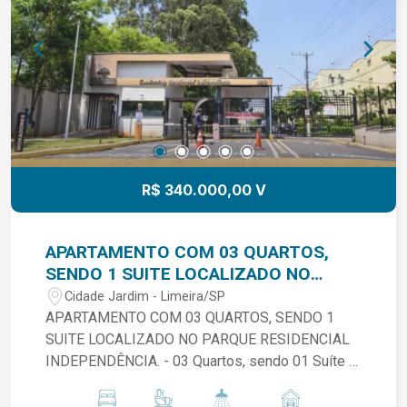
R$ 340.000,00 V
APARTAMENTO COM 03 QUARTOS,
SENDO 1 SUITE LOCALIZADO NO
PARQUE RESIDENCIAL
Cidade Jardim - Limeira/SP
INDEPENDÊNCIA.
APARTAMENTO COM 03 QUARTOS, SENDO 1
SUITE LOCALIZADO NO PARQUE RESIDENCIAL
INDEPENDÊNCIA. - 03 Quartos, sendo 01 Suíte e
01 com Ar Condicionado - Sala Ampla - Cozinha
com Armários - Banheiro Social - Área de Serviço