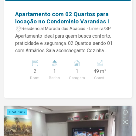
Apartamento com 02 Quartos para
locação no Condominio Varandas I
Residencial Morada das Acácias - Limeira/SP
Apartamento ideal para quem busca conforto,
praticidade e segurança. 02 Quartos sendo 01
com Armários Sala aconchegante Cozinha
funcional com Cooktop, Forno e Coifa Área de
serviço Banheiro social Condomínio completo,
2
1
1
49 m²
oferecendo Portaria e segurança Área de lazer
Dorm.
Banho
Garagem
Const.
Espaços comuns bem estruturados Ótima
organização e tranquilidade para morar
Localizado no Condomínio Varandas I, em região
de fácil acesso, próximo a comércios, serviços e
principais vias da cidade. Agende já sua visita e
Cód.
1432
venha conhecer seu novo lar!