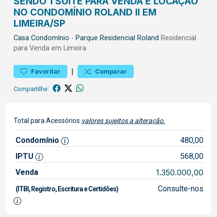
SENDO 1 SUÍTE PARA VENDA E LOCAÇÃO
NO CONDOMÍNIO ROLAND II EM
LIMEIRA/SP
Casa
Condomínio
-
Parque Residencial Roland
Residencial
para Venda em Limeira
|
Favoritar
Comparar
Compartilhe:
Total para Acessórios
valores sujeitos a alteração.
Condomínio
480,00
IPTU
568,00
Venda
1.350.000,00
Consulte-nos
(ITBI, Registro, Escritura e Certidões)