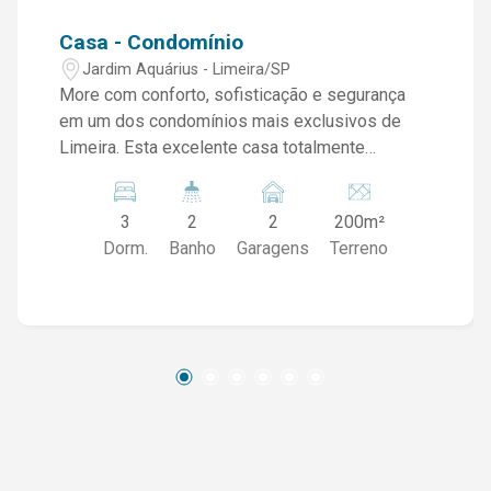
Casa - Condomínio
Jardim Aquárius - Limeira/SP
More com conforto, sofisticação e segurança
em um dos condomínios mais exclusivos de
Limeira. Esta excelente casa totalmente
mobiliada, com 159 m² de área construída, foi
projetada para oferecer praticidade, ambientes
3
2
2
200m²
amplos e um excelente padrão de acabamento,
Dorm.
Banho
Garagens
Terreno
ideal para quem deseja um imóvel pronto para
morar. 03 Quartos planejados, sendo 01 suíte
com ar-condicionado Banheiro social Sala de
estar Sala de jantar Cozinha planejada e
equipada Lavabo Lavanderia Área gourmet
completa, perfeita para receber familiares e
amigos 02 vagas de garagem *ACEITA PET*
Além do excelente projeto interno, o imóvel
oferece ambientes bem distribuídos, móveis de
qualidade e um espaço de lazer privativo que