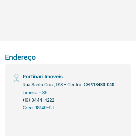
proporciona ainda mais conforto no dia a dia.
Localizado em uma região privilegiada de
Limeira, o Portal dos Príncipes proporciona fácil
acesso às principais vias da cidade, além da
proximidade com supermercados, escolas,
comércios e serviços. Agende sua visita e
venha conhecer esta excelente oportunidade de
Endereço
morar em um condomínio completo, com
segurança, conforto e qualidade de vida.
Portinari Imóveis
Rua Santa Cruz, 913 - Centro, CEP:
13480-040
Limeira - SP
(19) 3444-4222
Creci: 18149-PJ