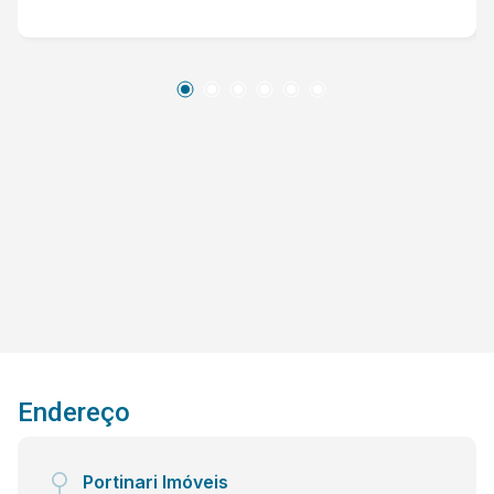
de Garagem O Imóvel Será entregue com
Moveis Planejados, Eletrodomésticos, toda
Mobiliada. Agende Já Sua Visita !!
Endereço
Portinari Imóveis