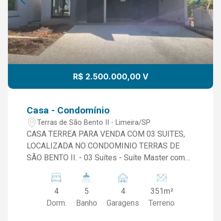
R$ 2.500.000,00 V
Casa - Condomínio
Terras de São Bento II - Limeira/SP
CASA TERREA PARA VENDA COM 03 SUITES,
LOCALIZADA NO CONDOMINIO TERRAS DE
SÃO BENTO II. - 03 Suítes - Suíte Master com
Amplo Closet - Home Office com Banheiro - Sala
Ampla Para Dois Ambientes - Cozinha com
4
5
4
351m²
Espaço Gourmet integrado - Lavabo - Piscina
Dorm.
Banho
Garagens
Terreno
com Revestimento Cerâmico com 13,50 m² -
Banheiro Externo - Área de Serviço - 04 Vagas