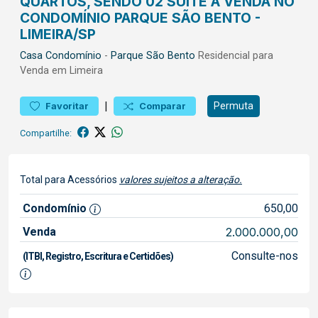
QUARTOS, SENDO 02 SUÍTE Á VENDA NO
CONDOMÍNIO PARQUE SÃO BENTO -
LIMEIRA/SP
Casa
Condomínio
-
Parque São Bento
Residencial para
Venda em Limeira
|
Permuta
Favoritar
Comparar
Compartilhe:
Total para Acessórios
valores sujeitos a alteração.
Condomínio
650,00
Venda
2.000.000,00
Consulte-nos
(ITBI, Registro, Escritura e Certidões)