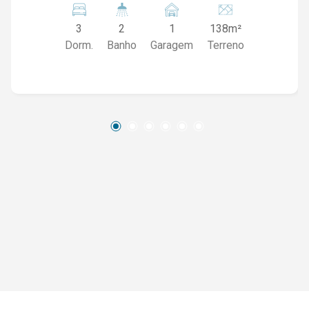
terreno; 127,69 m² de área construída; 03
3
2
1
138m²
dormitórios, sendo 01 suíte; Sala de estar;
Dorm.
Banho
Garagem
Terreno
Cozinha; Banheiro social; Área de serviço; Área
gourmet com churrasqueira e fogão a lenha;
Garagem coberta. Uma excelente opção para
quem busca conforto, praticidade e um espaço
ideal para reunir a família e os amigos. Entre em
contato para mais informações ou agende uma
visita.